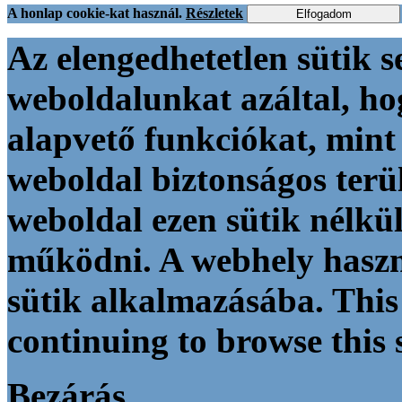
A honlap cookie-kat használ.
Részletek
Elfogadom
Az elengedhetetlen sütik s
weboldalunkat azáltal, h
alapvető funkciókat, mint 
weboldal biztonságos terül
weboldal ezen sütik nélkü
működni. A webhely haszn
sütik alkalmazásába. This
continuing to browse this s
Bezárás