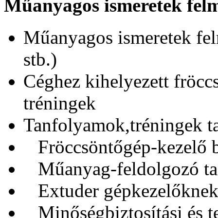
Műanyagos ismeretek felmé
Műanyagos ismeretek felm
stb.)
Céghez kihelyezett fröcc
tréningek
Tanfolyamok,tréningek ta
Fröccsöntőgép-kezelő be
Műanyag-feldolgozó ta
Extuder gépkezelőkne
Minőségbiztosítási és t