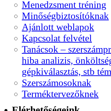
Menedzsment tréning
Minőségbiztosítóknak
Ajánlott weblapok
Kapcsolat felvétel
Tanácsok – szerszámpró
hiba analizis, önkölts
gépkiválasztás, stb t
Szerszámosoknak
Terméktervezőknek
Elérhetőségeink