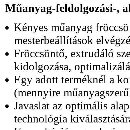
Műanyag-feldolgozási-, a
Kényes műanyag fröccsönt
mesterbeállítások elvégzé
Fröccsöntő, extrudáló s
kidolgozása, optimalizálá
Egy adott terméknél a k
(mennyire műanyagszerű a
Javaslat az optimális ala
technológia kiválasztásár