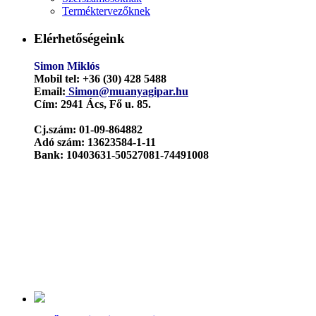
Terméktervezőknek
Elérhetőségeink
Simon Miklós
Mobil tel:
+36 (30) 428 5488
Email:
Simon@muanyagipar.hu
Cím:
2941 Ács, Fő u. 85.
Cj.szám: 01-09-864882
Adó szám: 13623584-1-11
Bank: 10403631-50527081-74491008