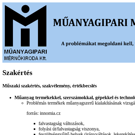
Szakértés
Műszaki szakértés, szakvélemény, értékbecslés
Műanyag termékekkel, szerszámokkal, gépekkel és technol
Problémás termékek műanyagszerű kialakításának vizsgál
forrás: innomia.cz
falvastagság változások,
folyási út/falvastagság viszonya,
feszültséggyűjtő helyek (irányváltások, lekerekítés