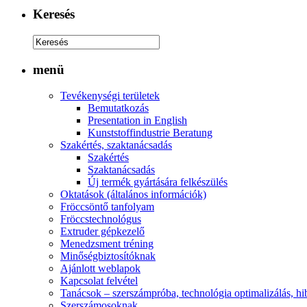
Keresés
menü
Tevékenységi területek
Bemutatkozás
Presentation in English
Kunststoffindustrie Beratung
Szakértés, szaktanácsadás
Szakértés
Szaktanácsadás
Új termék gyártására felkészülés
Oktatások (általános információk)
Fröccsöntő tanfolyam
Fröccstechnológus
Extruder gépkezelő
Menedzsment tréning
Minőségbiztosítóknak
Ajánlott weblapok
Kapcsolat felvétel
Tanácsok – szerszámpróba, technológia optimalizálás, hib
Szerszámosoknak