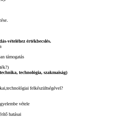
zése.
dás-vételéhez értékbecslés.
a
ban támogatás
ték?)
 technika, technológia, szakmaiság)
kai,technológiai felkészültségével?
igyelembe vétele
rítő hatásai