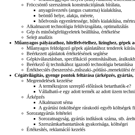
Fröccsöntő szerszámok konstrukciójának bírálata,
anyagrávezetés (angus csatorna) kialakítása,
beömlő helye, alakja, mérete,
hőelvonás egyenletessége, hűtés kialakítása, mérte
Alkalmazott technológia felülvizsgálata, optimalizálás
Gép és minőségfelügyeletek beállítása, értékelése
Selejt analízis
Műanyagos pályázathoz, hitelfelvételhez, lízinghez, gépek a
Műanyagos feldolgozó gépek ajánlatához tenderek kiírás
Beérkezett ajánlatok értékelésének segítése
Gépkiválasztásban, specifikáció pontosításában, áralkuk
Beérkező új technikához igazodó technológia betanítása
Értékbecslés (beszerzési-,műszaki-,pótlási-,menekülési ér
Cégátvilágítás, gyenge pontok feltárása (árképzés, gyártás,
Megrendelések kezelése
A termékrajzon szereplő előírások betarthatók-e?
Vállalható-e egy adott termék az adott üzem techni
Árképzés
Alkalmazott séma
A gyártási önköltségre rárakodó egyéb költségek f
Sorozatgyártás feltételei
Sorozatnagyság, gyártás indítások száma, stb. árelté
Szerszámkarbantartások gyakorisága, költségei
Értékesítés, reklamácíó kezelés